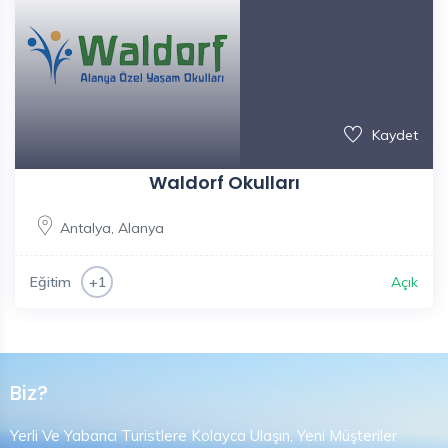
Kaydet
Waldorf Okulları
Antalya
,
Alanya
Eğitim
Açık
+1
Biz?
Yerli Ve Yabancı Turistlere Kolayca Ulaşın, Yeni Müşteriler