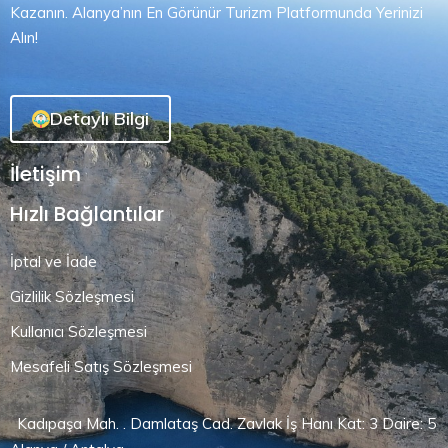
Kazanın. Alanya’nın En Görünür Turizm Platformunda Yerinizi
Alın!
Detaylı Bilgi
İletişim
Hızlı Bağlantılar
İptal ve İade
Gizlilik Sözleşmesi
Kullanıcı Sözleşmesi
Mesafeli Satış Sözleşmesi
Kadıpaşa Mah. . Damlataş Cad. Zavlak İş Hanı Kat: 3 Daire: 5