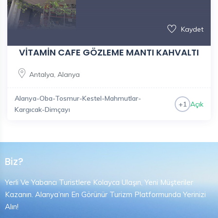
Kaydet
VİTAMİN CAFE GÖZLEME MANTI KAHVALTI
Antalya
,
Alanya
Alanya-Oba-Tosmur-Kestel-Mahmutlar-
Açık
+1
Kargıcak-Dimçayı
Biz?
Yerli Ve Yabancı Turistlere Kolayca Ulaşın, Yeni Müşteriler
Kazanın. Alanya’nın En Görünür Turizm Platformunda Yerinizi
Alın!