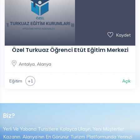
Kaydet
Özel Turkuaz Öğrenci Etüt Eğitim Merkezi
Antalya
,
Alanya
Eğitim
Açık
+1
Biz?
Yerli Ve Yabancı Turistlere Kolayca Ulaşın, Yeni Müşteriler
Kazanın. Alanya’nın En Görünür Turizm Platformunda Yerinizi