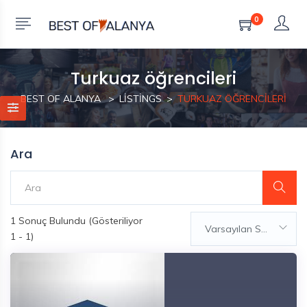
0
Turkuaz öğrencileri
BEST OF ALANYA
LISTINGS
TURKUAZ ÖĞRENCILERI
Ara
1
Sonuç Bulundu (Gösteriliyor
Varsayılan Sıralama
1 - 1)