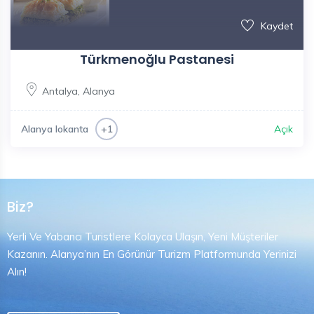
Kaydet
Türkmenoğlu Pastanesi
Antalya
,
Alanya
Alanya lokanta
Açık
+1
Biz?
Yerli Ve Yabancı Turistlere Kolayca Ulaşın, Yeni Müşteriler
Kazanın. Alanya’nın En Görünür Turizm Platformunda Yerinizi
Alın!