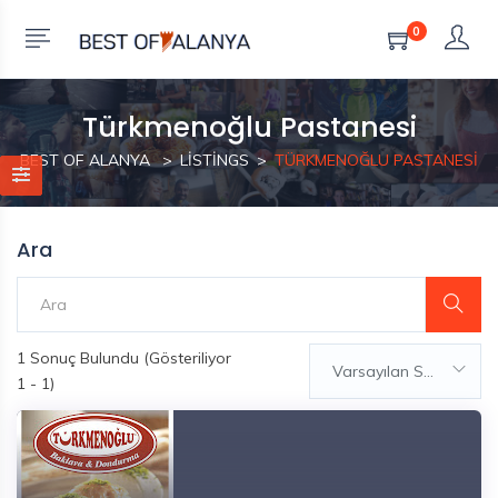
0
Türkmenoğlu Pastanesi
BEST OF ALANYA
LISTINGS
TÜRKMENOĞLU PASTANESI
Ara
1
Sonuç Bulundu (Gösteriliyor
Varsayılan Sıralama
1 - 1)