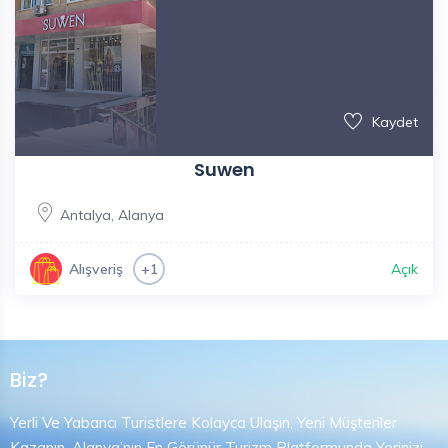
Kaydet
Suwen
Antalya
,
Alanya
Açık
Alışveriş
+1
Biz?
Yerli Ve Yabancı Turistlere Kolayca Ulaşın, Yeni Müşteriler
Kazanın. Alanya’nın En Görünür Turizm Platformunda Yerinizi