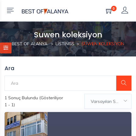
0
Suwen koleksiyon
BEST OF ALANYA
LISTINGS
SUWEN KOLEKSIYON
Ara
1
Sonuç Bulundu (Gösteriliyor
Varsayılan Sıralama
1 - 1)