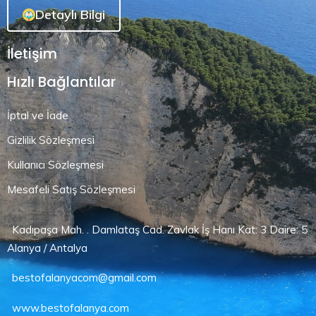
Detaylı Bilgi
İletişim
Hızlı Bağlantılar
İptal ve İade
Gizlilik Sözleşmesi
Kullanıcı Sözleşmesi
Mesafeli Satış Sözleşmesi
Kadıpaşa Mah. . Damlataş Cad. Zavlak İş Hanı Kat: 3 Daire: 5
Alanya / Antalya
bestofalanyacom@gmail.com
www.bestofalanya.com