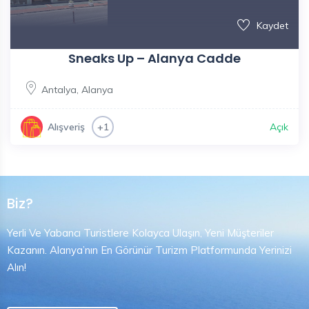
Kaydet
Sneaks Up – Alanya Cadde
Antalya
,
Alanya
Açık
Alışveriş
+1
Biz?
Yerli Ve Yabancı Turistlere Kolayca Ulaşın, Yeni Müşteriler
Kazanın. Alanya’nın En Görünür Turizm Platformunda Yerinizi
Alın!