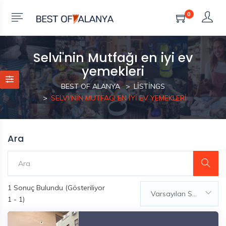
0
Selvi'nin Mutfağı en iyi ev
yemekleri
BEST OF ALANYA
LISTINGS
SELVI'NIN MUTFAĞI EN IYI EV YEMEKLERI
Ara
1
Sonuç Bulundu (Gösteriliyor
Varsayılan Sıralama
1 - 1)