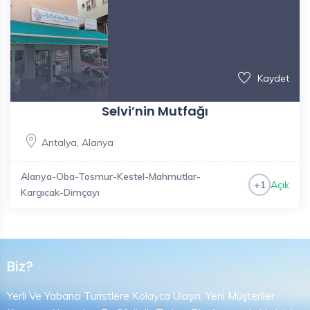
Kaydet
Selvi’nin Mutfağı
Antalya
,
Alanya
Alanya-Oba-Tosmur-Kestel-Mahmutlar-
Açık
+1
Kargıcak-Dimçayı
Biz?
Yerli Ve Yabancı Turistlere Kolayca Ulaşın, Yeni Müşteriler