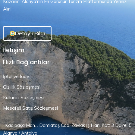
Kazanın. Alanya’nın En Görünür Turizm Platformunda Yerinizi
Alın!
Detaylı Bilgi
İletişim
Hızlı Bağlantılar
İptal ve İade
Gizlilik Sözleşmesi
Kullanıcı Sözleşmesi
Mesafeli Satış Sözleşmesi
Kadıpaşa Mah. . Damlataş Cad. Zavlak İş Hanı Kat: 3 Daire: 5
Alanya / Antalya