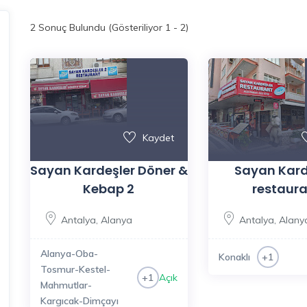
2
Sonuç Bulundu (Gösteriliyor 1 - 2)
Kaydet
Sayan Kardeşler Döner &
Sayan Kard
Kebap 2
restaur
Antalya
,
Alanya
Antalya
,
Alany
Alanya-Oba-
Konaklı
+1
Tosmur-Kestel-
Açık
+1
Mahmutlar-
Kargıcak-Dimçayı