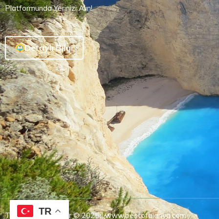
Platformunda Yerinizi Alın!
Detaylı Bilgi
TR
Tüm Hakları Saklıdır © 2025 | www.bestofalanya.com