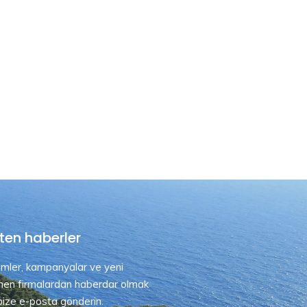
ten haberler
rimler, kampanyalar ve yeni
nen firmalardan haberdar olmak
 bize e-posta gönderin.