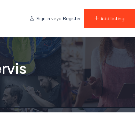
Add Listing
Sign in
veya
Register
rvis