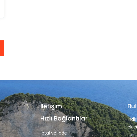
İletişim
Bül
Hızlı Bağlantılar
İndi
ekle
İptal ve İade
için