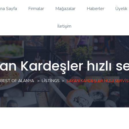
na Sayfa
Firmalar
Mağazalar
Haberler
Üyelik
İletişim
an Kardeşler hızlı se
BEST OF ALANYA
LISTINGS
SAYAN KARDEŞLER HIZLI SERVIS