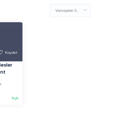
Varsayılan Sıralama
Kaydet
esler
ant
a
Açık