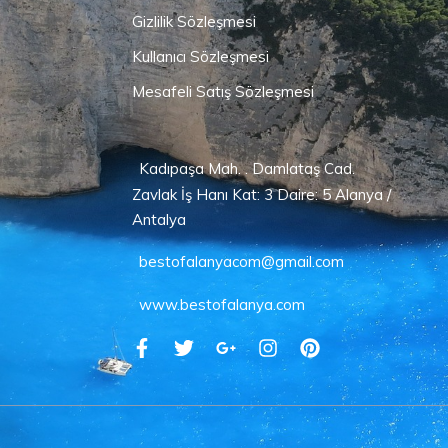
Gizlilik Sözleşmesi
Kullanıcı Sözleşmesi
Mesafeli Satış Sözleşmesi
Kadıpaşa Mah. . Damlataş Cad.
Zavlak İş Hanı Kat: 3 Daire: 5 Alanya /
Antalya
bestofalanyacom@gmail.com
www.bestofalanya.com