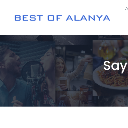
A
Say