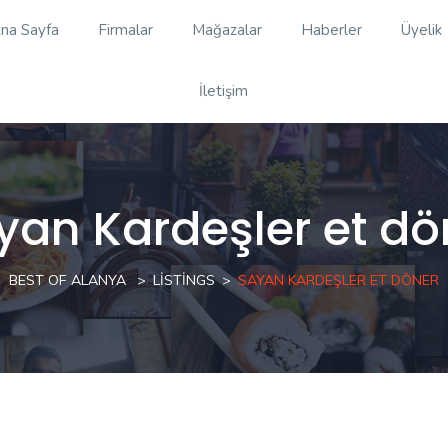
na Sayfa
Firmalar
Mağazalar
Haberler
Üyelik
İletişim
yan Kardeşler et dö
BEST OF ALANYA
LISTINGS
SAYAN KARDEŞLER ET DÖNER