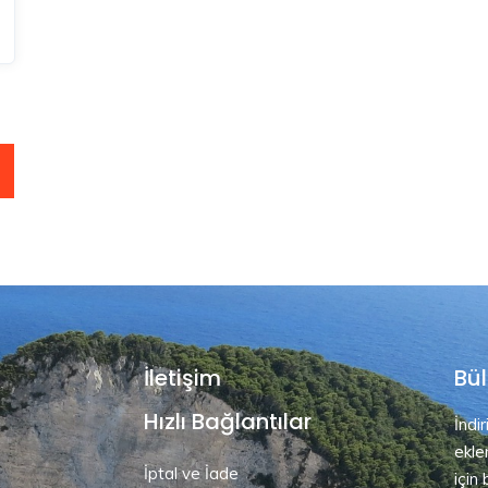
İletişim
Bül
Hızlı Bağlantılar
İndi
ekle
İptal ve İade
için