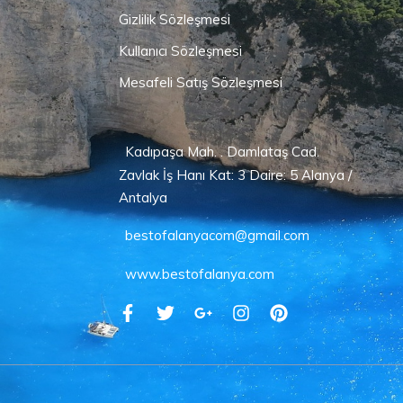
Gizlilik Sözleşmesi
Kullanıcı Sözleşmesi
Mesafeli Satış Sözleşmesi
Kadıpaşa Mah. . Damlataş Cad.
Zavlak İş Hanı Kat: 3 Daire: 5 Alanya /
Antalya
bestofalanyacom@gmail.com
www.bestofalanya.com