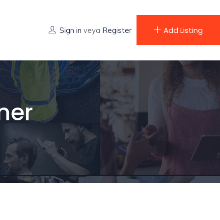
Add Listing
Sign in
veya
Register
ner