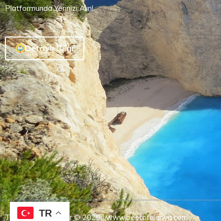
Platformunda Yerinizi Alın!
Detaylı Bilgi
TR
Tüm Hakları Saklıdır © 2025 | www.bestofalanya.com