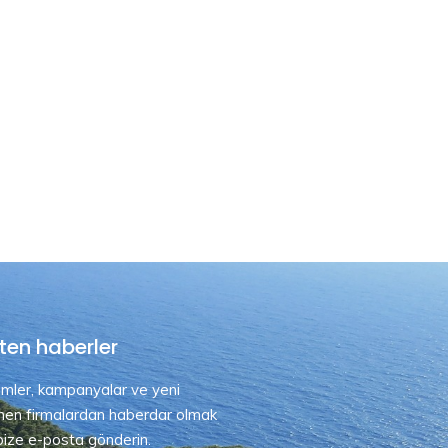
ten haberler
rimler, kampanyalar ve yeni
nen firmalardan haberdar olmak
 bize e-posta gönderin.