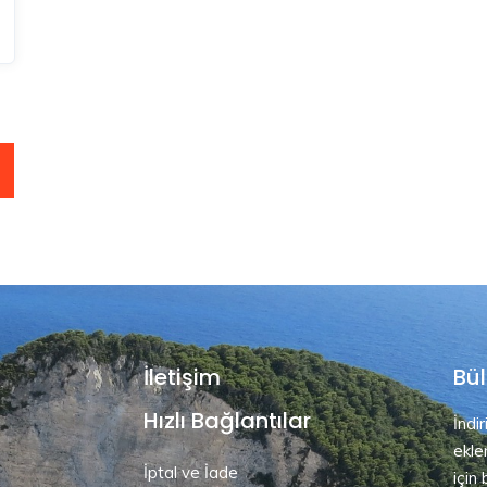
İletişim
Bül
Hızlı Bağlantılar
İndi
ekle
İptal ve İade
için