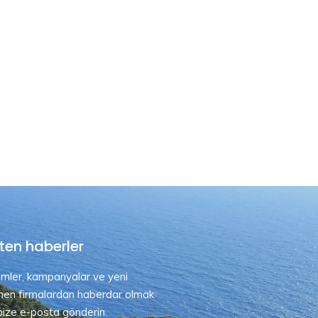
ten haberler
rimler, kampanyalar ve yeni
nen firmalardan haberdar olmak
 bize e-posta gönderin.