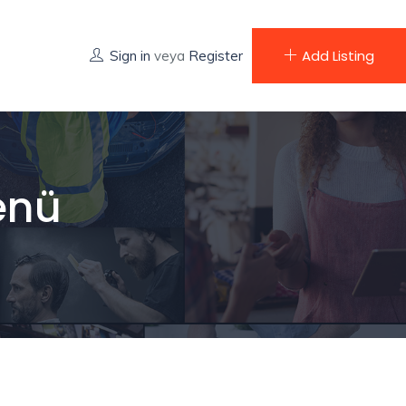
Add Listing
Sign in
veya
Register
enü