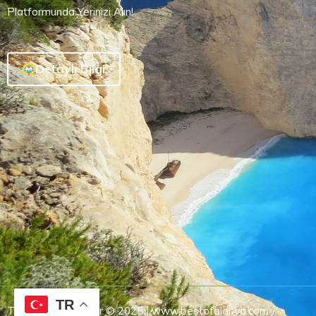
Platformunda Yerinizi Alın!
Detaylı Bilgi
TR
Tüm Hakları Saklıdır © 2025 | www.bestofalanya.com