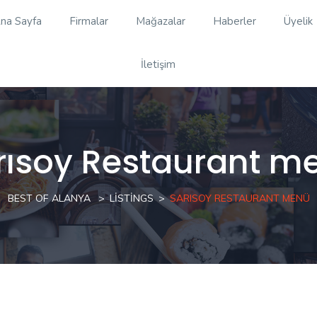
na Sayfa
Firmalar
Mağazalar
Haberler
Üyelik
İletişim
rısoy Restaurant m
BEST OF ALANYA
LISTINGS
SARISOY RESTAURANT MENÜ