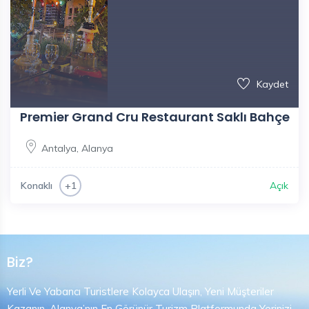
Kaydet
Premier Grand Cru Restaurant Saklı Bahçe
Antalya
,
Alanya
Konaklı
Açık
+1
Biz?
Yerli Ve Yabancı Turistlere Kolayca Ulaşın, Yeni Müşteriler
Kazanın. Alanya’nın En Görünür Turizm Platformunda Yerinizi