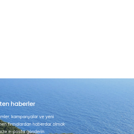
ten haberler
rimler, kampanyalar ve yeni
nen firmalardan haberdar olmak
 bize e-posta gönderin.