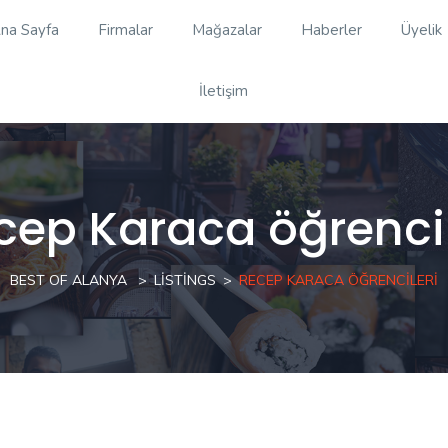
na Sayfa
Firmalar
Mağazalar
Haberler
Üyelik
İletişim
cep Karaca öğrencil
BEST OF ALANYA
LISTINGS
RECEP KARACA ÖĞRENCILERI