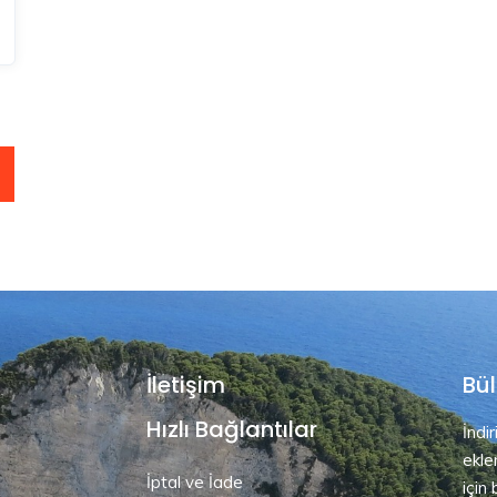
İletişim
Bül
Hızlı Bağlantılar
İndi
ekle
İptal ve İade
için