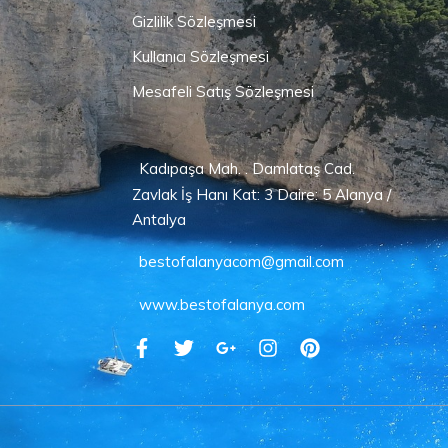
Gizlilik Sözleşmesi
Kullanıcı Sözleşmesi
Mesafeli Satış Sözleşmesi
Kadıpaşa Mah. . Damlataş Cad.
Zavlak İş Hanı Kat: 3 Daire: 5 Alanya /
Antalya
bestofalanyacom@gmail.com
www.bestofalanya.com