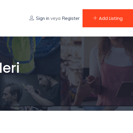
Add Listing
Sign in
veya
Register
eri