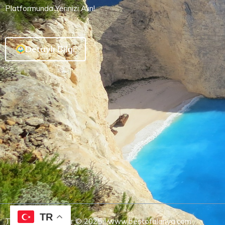
Platformunda Yerinizi Alın!
Detaylı Bilgi
TR
Tüm Hakları Saklıdır © 2025 | www.bestofalanya.com