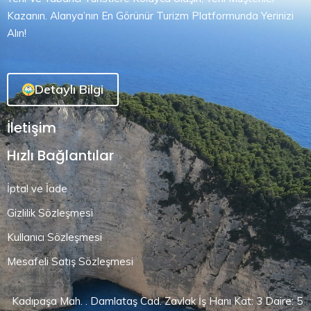
Kazanın. Alanya’nın En Görünür Turizm Platformunda Yerinizi
Alın!
Detaylı Bilgi
İletişim
Hızlı Bağlantılar
İptal ve İade
Gizlilik Sözleşmesi
Kullanıcı Sözleşmesi
Mesafeli Satış Sözleşmesi
Kadıpaşa Mah. . Damlataş Cad. Zavlak İş Hanı Kat: 3 Daire: 5