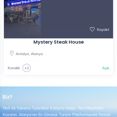
Kaydet
Mystery Steak House
Antalya
,
Alanya
Konaklı
Açık
+1
Biz?
Yerli Ve Yabancı Turistlere Kolayca Ulaşın, Yeni Müşteriler
Kazanın. Alanya’nın En Görünür Turizm Platformunda Yerinizi