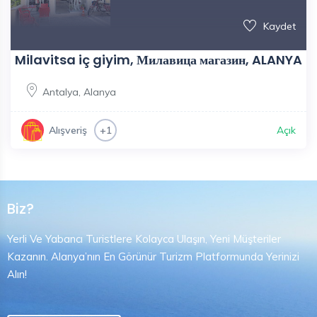
Kaydet
Milavitsa iç giyim, Милавица магазин, ALANYA
Antalya
,
Alanya
Açık
Alışveriş
+1
Biz?
Yerli Ve Yabancı Turistlere Kolayca Ulaşın, Yeni Müşteriler
Kazanın. Alanya’nın En Görünür Turizm Platformunda Yerinizi
Alın!