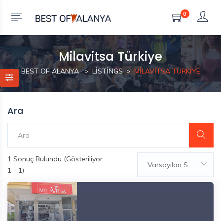
0
Milavitsa Türkiye
BEST OF ALANYA
LISTINGS
MILAVITSA TÜRKIYE
Ara
1
Sonuç Bulundu (Gösteriliyor
Varsayılan Sıralama
1 - 1)