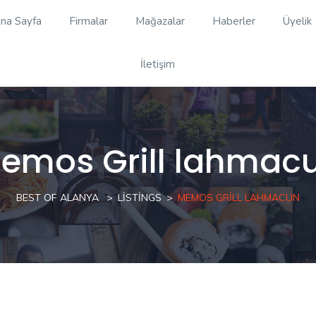
na Sayfa
Firmalar
Mağazalar
Haberler
Üyelik
İletişim
emos Grill lahmac
BEST OF ALANYA
LISTINGS
MEMOS GRILL LAHMACUN