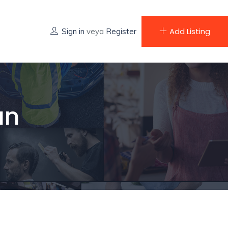
Add Listing
Sign in
veya
Register
un