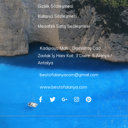
Gizlilik Sözleşmesi
Kullanıcı Sözleşmesi
Mesafeli Satış Sözleşmesi
Kadıpaşa Mah. . Damlataş Cad.
Zavlak İş Hanı Kat: 3 Daire: 5 Alanya /
Antalya
bestofalanyacom@gmail.com
www.bestofalanya.com