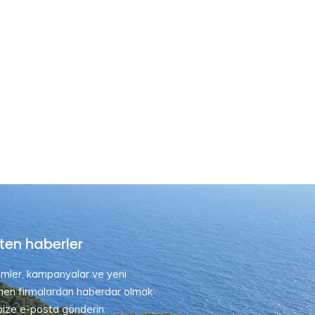
ten haberler
rimler, kampanyalar ve yeni
nen firmalardan haberdar olmak
 bize e-posta gönderin.