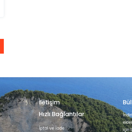
İletişim
Bül
Hızlı Bağlantılar
İndi
ekle
İptal ve İade
için