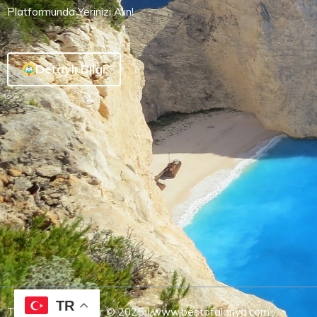
Platformunda Yerinizi Alın!
Detaylı Bilgi
TR
Tüm Hakları Saklıdır © 2025 | www.bestofalanya.com