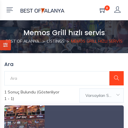
0
Memos Grill hızlı servis
BEST OF ALANYA
LISTINGS
MEMOS GRILL HIZLI SERVIS
Ara
1
Sonuç Bulundu (Gösteriliyor
Varsayılan Sıralama
1 - 1)