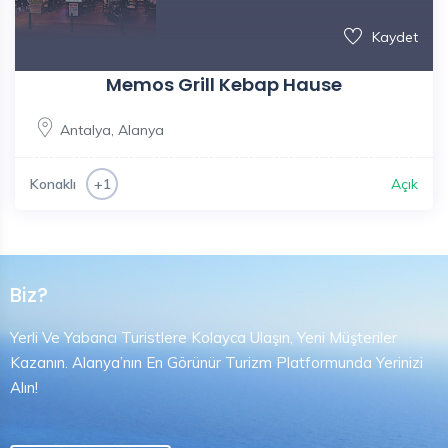
Kaydet
Memos Grill Kebap Hause
Antalya
,
Alanya
Konaklı
Açık
+1
Biz?
Yerli Ve Yabancı Turistlere Kolayca Ulaşın, Yeni Müşteriler
Kazanın. Alanya’nın En Görünür Turizm Platformunda Yerinizi
Alın!