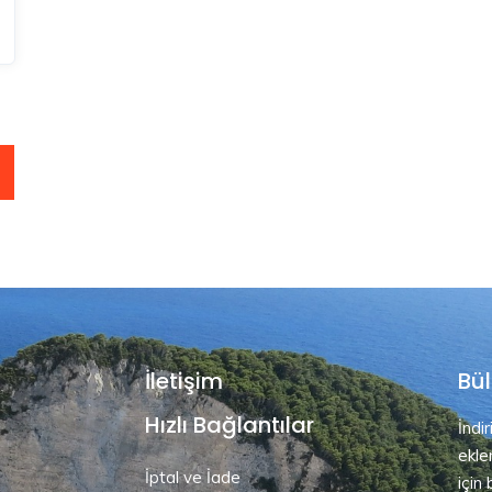
İletişim
Bül
Hızlı Bağlantılar
İndi
ekle
İptal ve İade
için