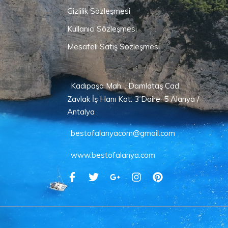
Gizlilik Sözleşmesi
Kullanıcı Sözleşmesi
Mesafeli Satış Sözleşmesi
Kadıpaşa Mah. . Damlataş Cad.
Zavlak İş Hanı Kat: 3 Daire: 5 Alanya /
Antalya
bestofalanyacom@gmail.com
www.bestofalanya.com