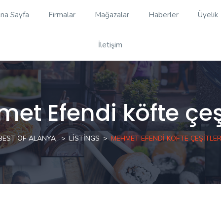
na Sayfa
Firmalar
Mağazalar
Haberler
Üyelik
İletişim
et Efendi köfte çeşi
BEST OF ALANYA
LISTINGS
MEHMET EFENDI KÖFTE ÇEŞITLER