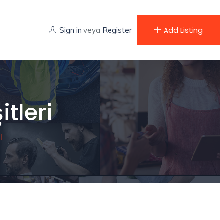
Add Listing
Sign in
veya
Register
tleri
I