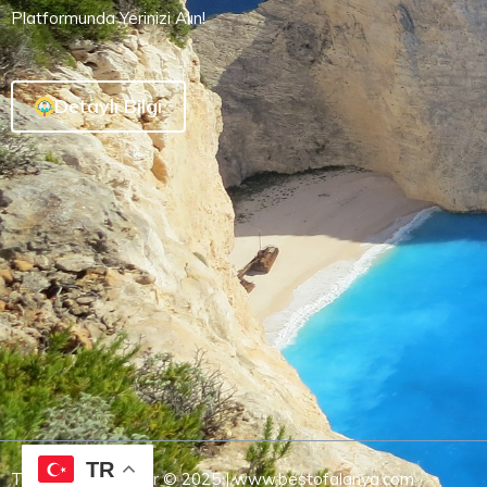
Platformunda Yerinizi Alın!
Detaylı Bilgi
TR
Tüm Hakları Saklıdır © 2025 | www.bestofalanya.com