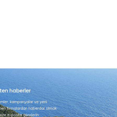
ten haberler
rimler, kampanyalar ve yeni
nen firmalardan haberdar olmak
 bize e-posta gönderin.