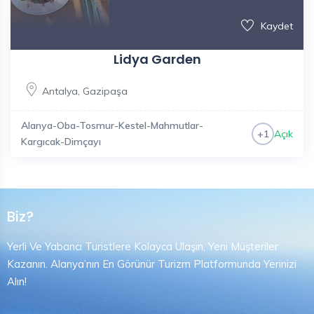
Kaydet
Lidya Garden
Antalya
,
Gazipaşa
Alanya-Oba-Tosmur-Kestel-Mahmutlar-
Açık
+1
Kargıcak-Dimçayı
Biz?
Yerli Ve Yabancı Turistlere Kolayca Ulaşın, Yeni Müşteriler
Kazanın. Alanya’nın En Görünür Turizm Platformunda Yerinizi
Alın!