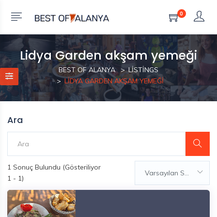
0
Lidya Garden akşam yemeği
BEST OF ALANYA
LISTINGS
LIDYA GARDEN AKŞAM YEMEĞI
Ara
1
Sonuç Bulundu (Gösteriliyor
Varsayılan Sıralama
1 - 1)