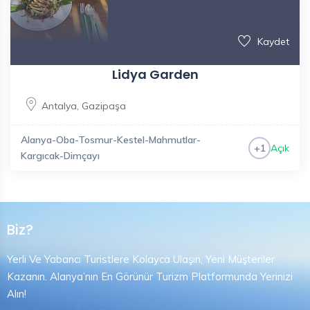
Kaydet
Lidya Garden
Antalya
,
Gazipaşa
Alanya-Oba-Tosmur-Kestel-Mahmutlar-
Açık
+1
Kargıcak-Dimçayı
Biz?
Yerli Ve Yabancı Turistlere Kolayca Ulaşın, Yeni Müşteriler
Kazanın. Alanya’nın En Görünür Turizm Platformunda Yerinizi
Alın!