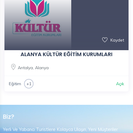
Kaydet
ALANYA KÜLTÜR EĞİTİM KURUMLARI
Antalya
,
Alanya
Eğitim
Açık
+1
Biz?
Yerli Ve Yabancı Turistlere Kolayca Ulaşın, Yeni Müşteriler