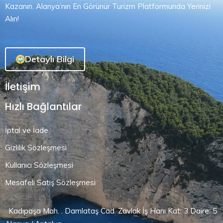
Kazanın. Alanya’nın En Görünür Turizm Platformunda Yerinizi
Alın!
Detaylı Bilgi
İletişim
Hızlı Bağlantılar
İptal ve İade
Gizlilik Sözleşmesi
Kullanıcı Sözleşmesi
Mesafeli Satış Sözleşmesi
Kadıpaşa Mah. . Damlataş Cad. Zavlak İş Hanı Kat: 3 Daire: 5