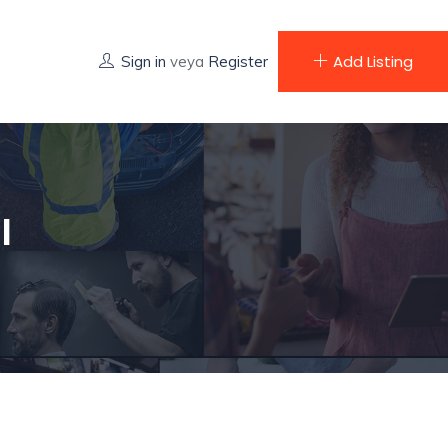
Add Listing
Sign in
veya
Register
ı