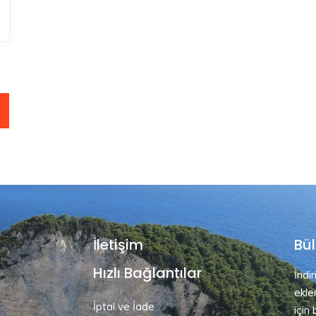
İletişim
Bül
Hızlı Bağlantılar
İndi
ekle
İptal ve İade
için