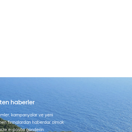
ten haberler
rimler, kampanyalar ve yeni
nen firmalardan haberdar olmak
 bize e-posta gönderin.