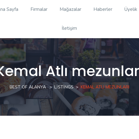
na Sayfa
Firmalar
Mağazalar
Haberler
Üyelik
İletişim
Kemal Atlı mezunlar
BEST OF ALANYA
LISTINGS
KEMAL ATLI MEZUNLARI