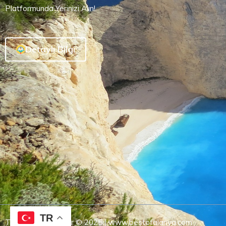
Platformunda Yerinizi Alın!
Detaylı Bilgi
TR
Tüm Hakları Saklıdır © 2025 | www.bestofalanya.com