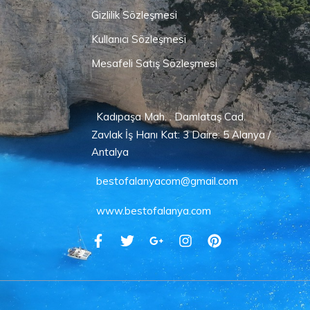
Gizlilik Sözleşmesi
Kullanıcı Sözleşmesi
Mesafeli Satış Sözleşmesi
Kadıpaşa Mah. . Damlataş Cad.
Zavlak İş Hanı Kat: 3 Daire: 5 Alanya /
Antalya
bestofalanyacom@gmail.com
www.bestofalanya.com