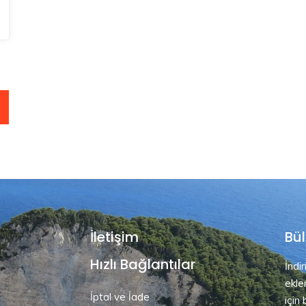
İletişim
Bül
Hızlı Bağlantılar
İndi
ekle
İptal ve İade
için