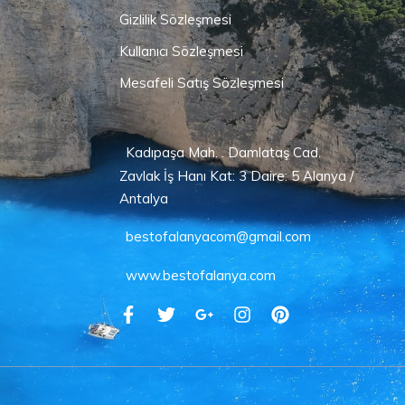
Gizlilik Sözleşmesi
Kullanıcı Sözleşmesi
Mesafeli Satış Sözleşmesi
Kadıpaşa Mah. . Damlataş Cad.
Zavlak İş Hanı Kat: 3 Daire: 5 Alanya /
Antalya
bestofalanyacom@gmail.com
www.bestofalanya.com