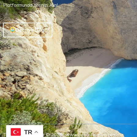
Platformunda Yerinizi Alın!
Detaylı Bilgi
TR
Tüm Hakları Saklıdır © 2025 | www.bestofalanya.com