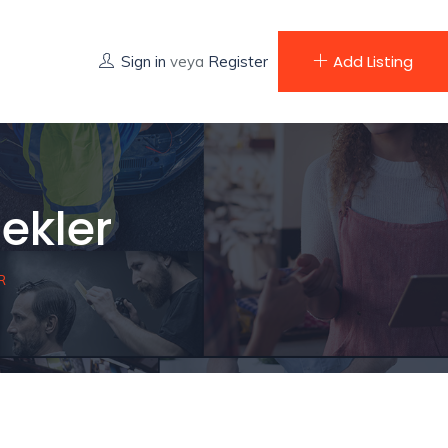
Add Listing
Sign in
veya
Register
ekler
R