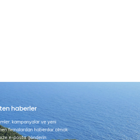
ten haberler
rimler, kampanyalar ve yeni
nen firmalardan haberdar olmak
 bize e-posta gönderin.