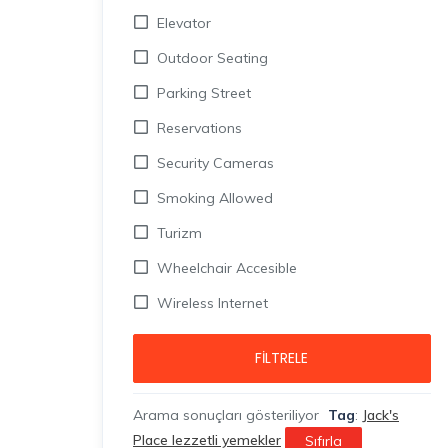
Elevator
Outdoor Seating
Parking Street
Reservations
Security Cameras
Smoking Allowed
Turizm
Wheelchair Accesible
Wireless Internet
FILTRELE
Arama sonuçları gösteriliyor
Tag
:
Jack's
Place lezzetli yemekler
Sıfırla