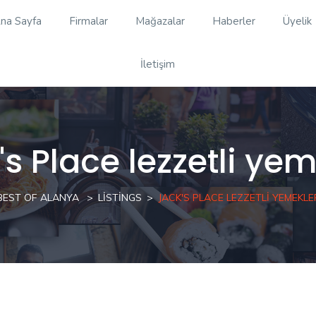
na Sayfa
Firmalar
Mağazalar
Haberler
Üyelik
İletişim
's Place lezzetli yem
BEST OF ALANYA
LISTINGS
JACK'S PLACE LEZZETLI YEMEKLE