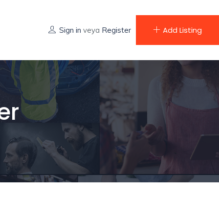
Add Listing
Sign in
veya
Register
er