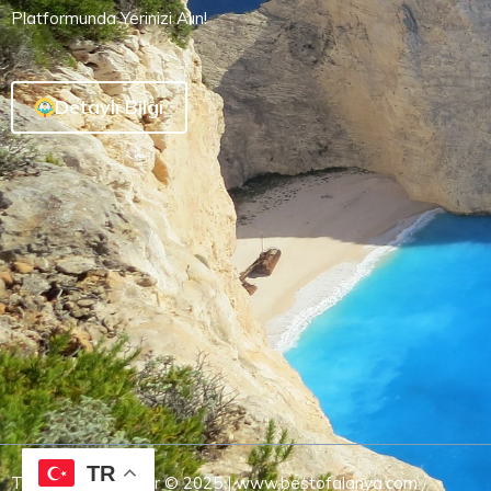
Platformunda Yerinizi Alın!
Detaylı Bilgi
TR
Tüm Hakları Saklıdır © 2025 | www.bestofalanya.com