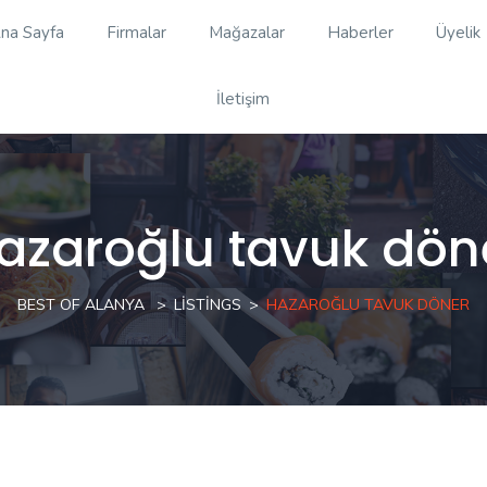
na Sayfa
Firmalar
Mağazalar
Haberler
Üyelik
İletişim
azaroğlu tavuk dön
BEST OF ALANYA
LISTINGS
HAZAROĞLU TAVUK DÖNER