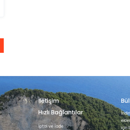
İletişim
Bül
Hızlı Bağlantılar
İndi
ekle
İptal ve İade
için