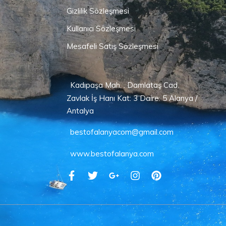
Gizlilik Sözleşmesi
Kullanıcı Sözleşmesi
Mesafeli Satış Sözleşmesi
Kadıpaşa Mah. . Damlataş Cad.
Zavlak İş Hanı Kat: 3 Daire: 5 Alanya /
Antalya
bestofalanyacom@gmail.com
www.bestofalanya.com