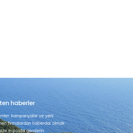
ten haberler
rimler, kampanyalar ve yeni
nen firmalardan haberdar olmak
 bize e-posta gönderin.