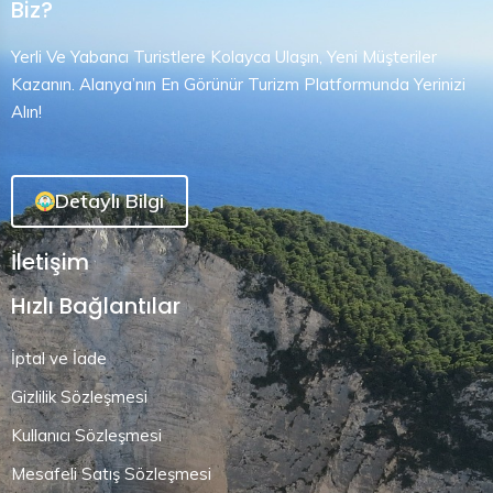
Biz?
Yerli Ve Yabancı Turistlere Kolayca Ulaşın, Yeni Müşteriler
Kazanın. Alanya’nın En Görünür Turizm Platformunda Yerinizi
Alın!
Detaylı Bilgi
İletişim
Hızlı Bağlantılar
İptal ve İade
Gizlilik Sözleşmesi
Kullanıcı Sözleşmesi
Mesafeli Satış Sözleşmesi