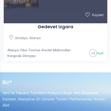
Kaydet
Gedevet Izgara
Antalya
,
Alanya
Alanya-Oba-Tosmur-Kestel-Mahmutlar-
Açık
+1
Kargıcak-Dimçayı
Biz?
Yerli Ve Yabancı Turistlere Kolayca Ulaşın, Yeni Müşteriler
Kazanın. Alanya’nın En Görünür Turizm Platformunda Yerinizi
Alın!