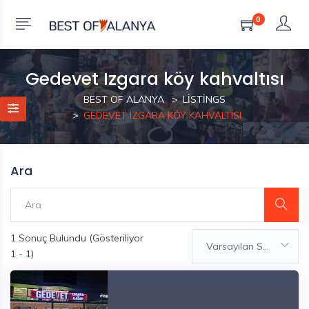
0
Gedevet Izgara köy kahvaltısı
BEST OF ALANYA
LISTINGS
GEDEVET IZGARA KÖY KAHVALTISI
Ara
1
Sonuç Bulundu (Gösteriliyor
Varsayılan Sıralama
1 - 1)