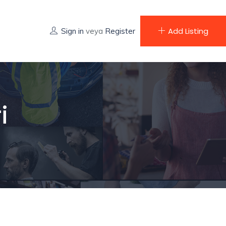
Add Listing
Sign in
veya
Register
i