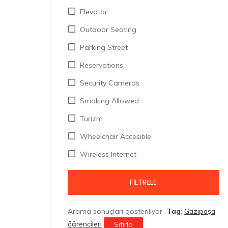
Elevator
Outdoor Seating
Parking Street
Reservations
Security Cameras
Smoking Allowed
Turizm
Wheelchair Accesible
Wireless Internet
FILTRELE
Arama sonuçları gösteriliyor
Tag
:
Gazipaşa
öğrencileri
Sıfırla