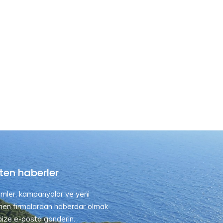
ten haberler
rimler, kampanyalar ve yeni
nen firmalardan haberdar olmak
 bize e-posta gönderin.