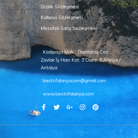
Gizlilik Sözleşmesi
Kullanıcı Sözleşmesi
Mesafeli Satış Sözleşmesi
Kadıpaşa Mah. . Damlataş Cad.
Zavlak İş Hanı Kat: 3 Daire: 5 Alanya /
Antalya
bestofalanyacom@gmail.com
www.bestofalanya.com