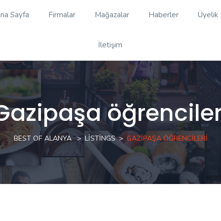
na Sayfa
Firmalar
Mağazalar
Haberler
Üyelik
İletişim
Gazipaşa öğrenciler
BEST OF ALANYA
LISTINGS
GAZIPAŞA ÖĞRENCILERI