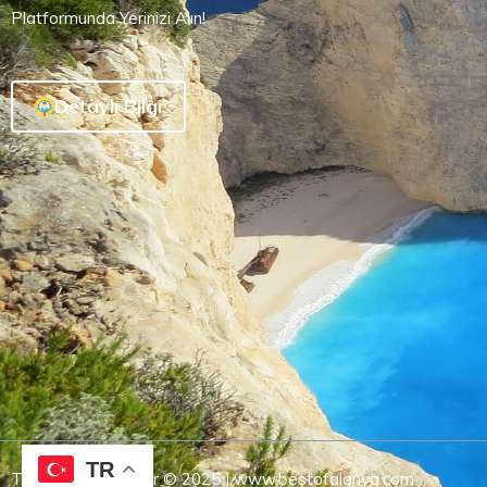
Platformunda Yerinizi Alın!
Detaylı Bilgi
TR
Tüm Hakları Saklıdır © 2025 | www.bestofalanya.com