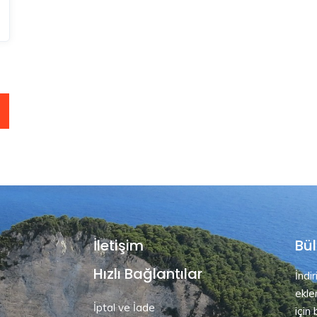
İletişim
Bül
Hızlı Bağlantılar
İndi
ekle
İptal ve İade
için