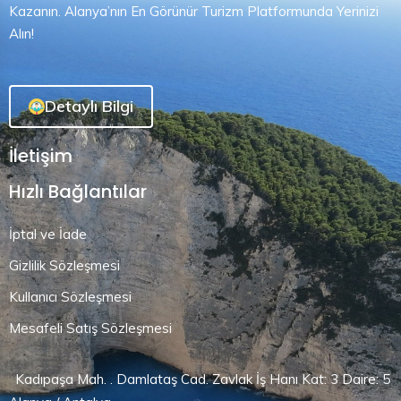
Kazanın. Alanya’nın En Görünür Turizm Platformunda Yerinizi
Alın!
Detaylı Bilgi
İletişim
Hızlı Bağlantılar
İptal ve İade
Gizlilik Sözleşmesi
Kullanıcı Sözleşmesi
Mesafeli Satış Sözleşmesi
Kadıpaşa Mah. . Damlataş Cad. Zavlak İş Hanı Kat: 3 Daire: 5