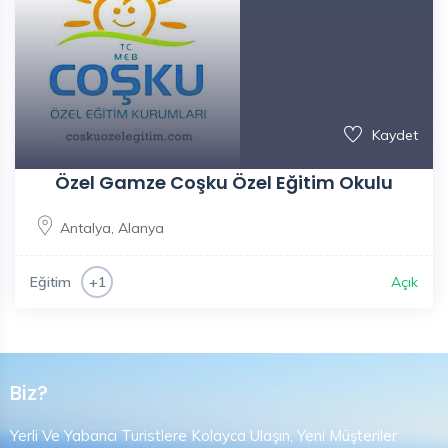
Kaydet
Özel Gamze Coşku Özel Eğitim Okulu
Antalya
,
Alanya
Eğitim
Açık
+1
Biz?
Yerli Ve Yabancı Turistlere Kolayca Ulaşın, Yeni Müşteriler