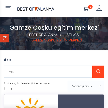
0
Gamze Coşku eğitim merkezi
BEST OF ALANYA
LISTINGS
GAMZE COŞKU EĞITIM MERKEZI
Ara
1
Sonuç Bulundu (Gösteriliyor
Varsayılan Sıralama
1 - 1)