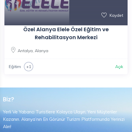
Kaydet
Özel Alanya Elele Özel Eğitim ve
Rehabilitasyon Merkezi
Antalya
,
Alanya
Eğitim
Açık
+1
Biz?
Yerli Ve Yabancı Turistlere Kolayca Ulaşın, Yeni Müşteriler
Kazanın. Alanya’nın En Görünür Turizm Platformunda Yerinizi
Alın!