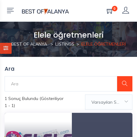
0
Elele öğretmenleri
BEST OF ALANYA
LISTINGS
ELELE ÖĞRETMENLERI
Ara
1
Sonuç Bulundu (Gösteriliyor
Varsayılan Sıralama
1 - 1)