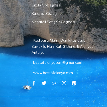
Gizlilik Sözleşmesi
Kullanıcı Sözleşmesi
Mesafeli Satış Sözleşmesi
Kadıpaşa Mah. . Damlataş Cad.
Zavlak İş Hanı Kat: 3 Daire: 5 Alanya /
Antalya
bestofalanyacom@gmail.com
www.bestofalanya.com