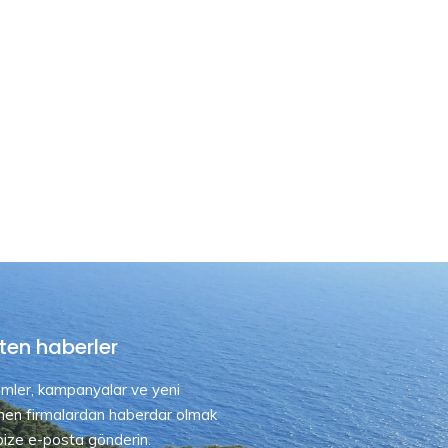
ten haberler
rimler, kampanyalar ve yeni
nen firmalardan haberdar olmak
 bize e-posta gönderin.