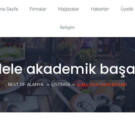
na Sayfa
Firmalar
Mağazalar
Haberler
Üyelik
İletişim
lele akademik başa
BEST OF ALANYA
LISTINGS
ELELE AKADEMIK BAŞARI