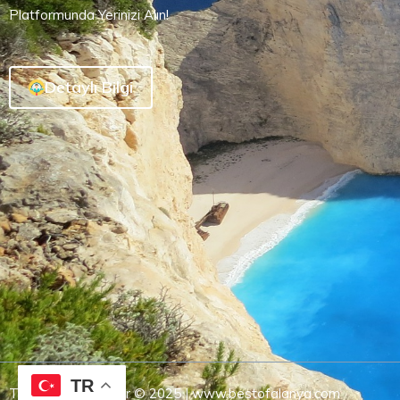
Platformunda Yerinizi Alın!
Detaylı Bilgi
TR
Tüm Hakları Saklıdır © 2025 | www.bestofalanya.com