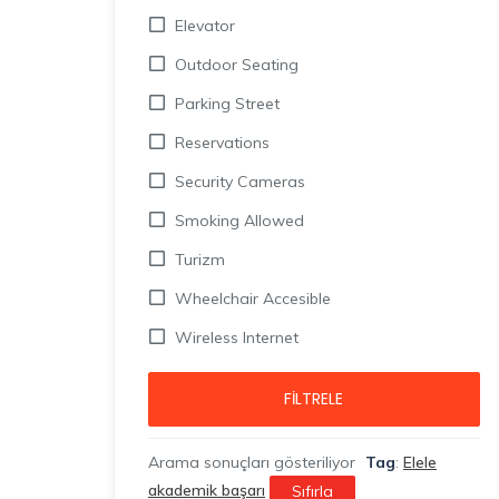
Elevator
Outdoor Seating
Parking Street
Reservations
Security Cameras
Smoking Allowed
Turizm
Wheelchair Accesible
Wireless Internet
FILTRELE
Arama sonuçları gösteriliyor
Tag
:
Elele
akademik başarı
Sıfırla