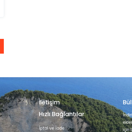
İletişim
Bül
Hızlı Bağlantılar
İndi
ekle
İptal ve İade
için