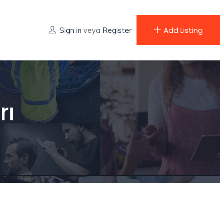
Add Listing
Sign in
veya
Register
rı