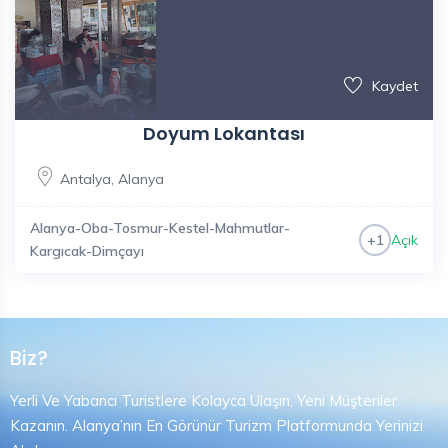
Kaydet
Doyum Lokantası
Antalya
,
Alanya
Alanya-Oba-Tosmur-Kestel-Mahmutlar-
Açık
+1
Kargıcak-Dimçayı
Biz?
Yerli Ve Yabancı Turistlere Kolayca Ulaşın, Yeni Müşteriler
Kazanın. Alanya’nın En Görünür Turizm Platformunda Yerinizi