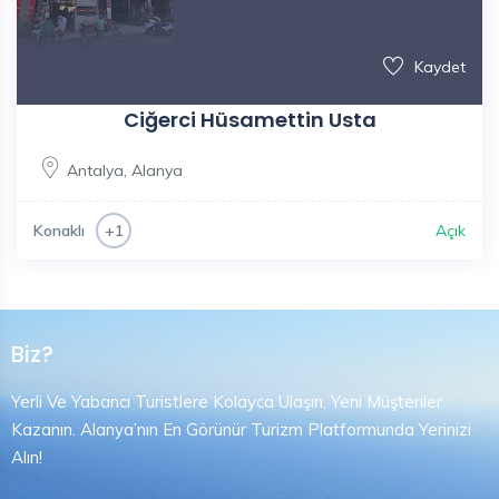
Kaydet
Ciğerci Hüsamettin Usta
Antalya
,
Alanya
Konaklı
Açık
+1
Biz?
Yerli Ve Yabancı Turistlere Kolayca Ulaşın, Yeni Müşteriler
Kazanın. Alanya’nın En Görünür Turizm Platformunda Yerinizi
Alın!