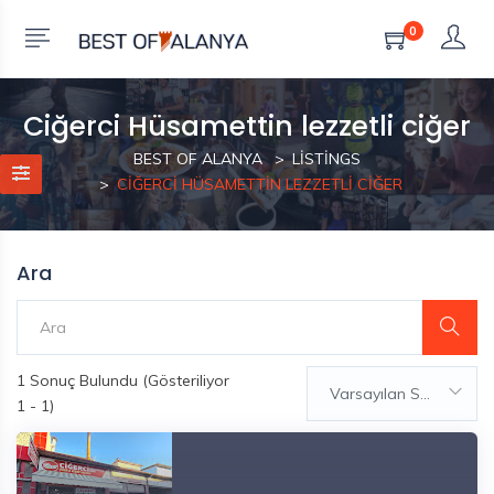
0
Ciğerci Hüsamettin lezzetli ciğer
BEST OF ALANYA
LISTINGS
CIĞERCI HÜSAMETTIN LEZZETLI CIĞER
Ara
1
Sonuç Bulundu (Gösteriliyor
Varsayılan Sıralama
1 - 1)