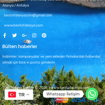
Alanya / Antalya
bestofalanyacom@gmail.com
www.bestofalanya.com
Bülten haberler
İndirimler, kampanyalar ve yeni eklenen firmalardan haberdar
olmak için bize e-posta gönderin.
Tüm Hakları Saklıdır © 2025 | www.bestofalanya.com
Whatsapp İletişim
TR