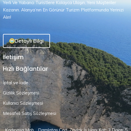
Yerli Ve Yabancı Turistlere Kolayca Ulaşın, Yeni Müşteriler
Kazanın. Alanya’nın En Görünür Turizm Platformunda Yerinizi
Alın!
Detaylı Bilgi
İletişim
Hızlı Bağlantılar
İptal ve İade
Gizlilik Sözleşmesi
Kullanıcı Sözleşmesi
Mesafeli Satış Sözleşmesi
Kadıpaşa Mah. . Damlataş Cad. Zavlak İş Hanı Kat: 3 Daire: 5