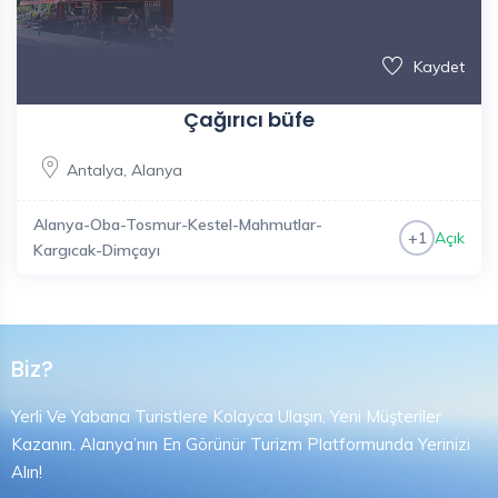
Kaydet
Çağırıcı büfe
Antalya
,
Alanya
Alanya-Oba-Tosmur-Kestel-Mahmutlar-
Açık
+1
Kargıcak-Dimçayı
Biz?
Yerli Ve Yabancı Turistlere Kolayca Ulaşın, Yeni Müşteriler
Kazanın. Alanya’nın En Görünür Turizm Platformunda Yerinizi
Alın!