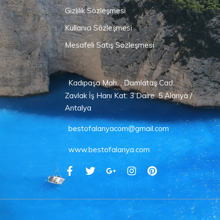
Gizlilik Sözleşmesi
Kullanıcı Sözleşmesi
Mesafeli Satış Sözleşmesi
Kadıpaşa Mah. . Damlataş Cad.
Zavlak İş Hanı Kat: 3 Daire: 5 Alanya /
Antalya
bestofalanyacom@gmail.com
www.bestofalanya.com