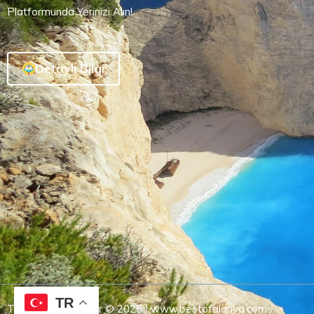
Platformunda Yerinizi Alın!
Detaylı Bilgi
TR
Tüm Hakları Saklıdır © 2025 | www.bestofalanya.com