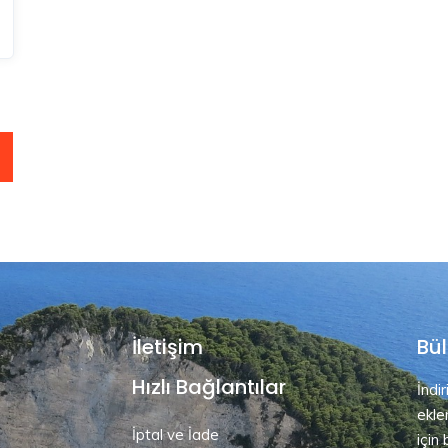
İletişim
Bül
Hızlı Bağlantılar
İndi
ekle
İptal ve İade
için