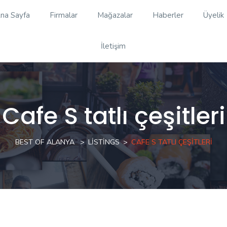
na Sayfa
Firmalar
Mağazalar
Haberler
Üyelik
İletişim
Cafe S tatlı çeşitleri
BEST OF ALANYA
LISTINGS
CAFE S TATLI ÇEŞITLERI