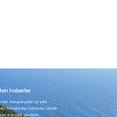
ten haberler
rimler, kampanyalar ve yeni
nen firmalardan haberdar olmak
 bize e-posta gönderin.