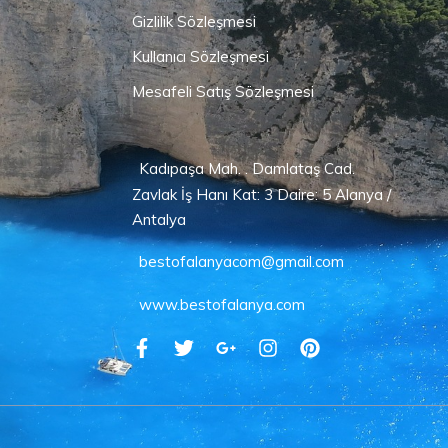
Gizlilik Sözleşmesi
Kullanıcı Sözleşmesi
Mesafeli Satış Sözleşmesi
Kadıpaşa Mah. . Damlataş Cad.
Zavlak İş Hanı Kat: 3 Daire: 5 Alanya /
Antalya
bestofalanyacom@gmail.com
www.bestofalanya.com