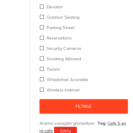
Elevator
Outdoor Seating
Parking Street
Reservations
Security Cameras
Smoking Allowed
Turizm
Wheelchair Accesible
Wireless Internet
FILTRELE
Arama sonuçları gösteriliyor
Tag
:
Cafe S en
iyi cafe
Sıfırla