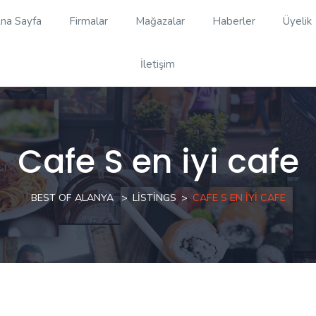
na Sayfa
Firmalar
Mağazalar
Haberler
Üyelik
İletişim
Cafe S en iyi cafe
BEST OF ALANYA
LISTINGS
CAFE S EN IYI CAFE