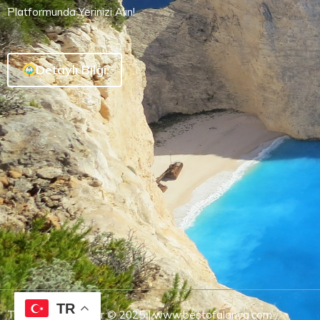
Platformunda Yerinizi Alın!
Detaylı Bilgi
TR
Tüm Hakları Saklıdır © 2025 | www.bestofalanya.com