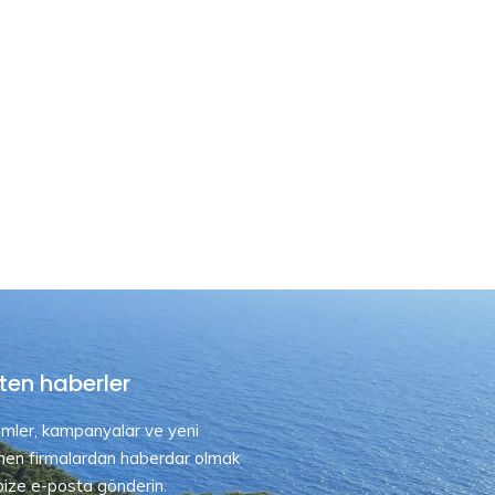
ten haberler
rimler, kampanyalar ve yeni
nen firmalardan haberdar olmak
 bize e-posta gönderin.