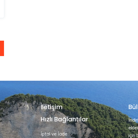
İletişim
Bül
Hızlı Bağlantılar
İndi
ekle
İptal ve İade
için