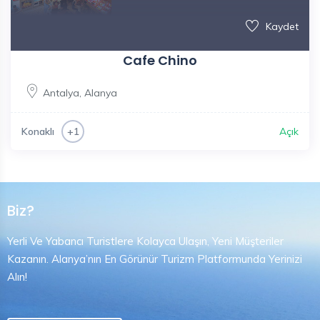
Kaydet
Cafe Chino
Antalya
,
Alanya
Konaklı
Açık
+1
Biz?
Yerli Ve Yabancı Turistlere Kolayca Ulaşın, Yeni Müşteriler
Kazanın. Alanya’nın En Görünür Turizm Platformunda Yerinizi
Alın!