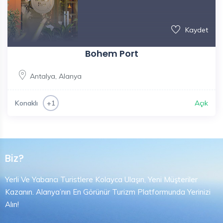
Kaydet
Bohem Port
Antalya
,
Alanya
Konaklı
Açık
+1
Biz?
Yerli Ve Yabancı Turistlere Kolayca Ulaşın, Yeni Müşteriler
Kazanın. Alanya’nın En Görünür Turizm Platformunda Yerinizi
Alın!