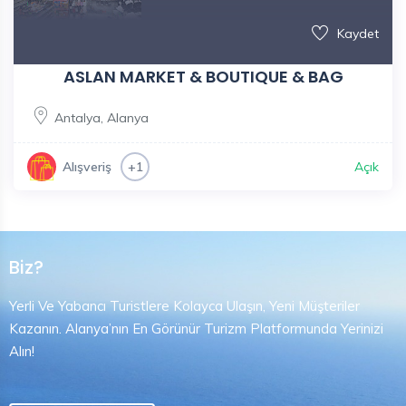
Kaydet
ASLAN MARKET & BOUTIQUE & BAG
Antalya
,
Alanya
Açık
Alışveriş
+1
Biz?
Yerli Ve Yabancı Turistlere Kolayca Ulaşın, Yeni Müşteriler
Kazanın. Alanya’nın En Görünür Turizm Platformunda Yerinizi
Alın!