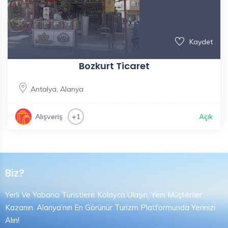
Kaydet
Bozkurt Ticaret
Antalya
,
Alanya
Açık
Alışveriş
+1
Biz?
Yerli Ve Yabancı Turistlere Kolayca Ulaşın, Yeni Müşteriler
Kazanın. Alanya’nın En Görünür Turizm Platformunda Yerinizi
Alın!