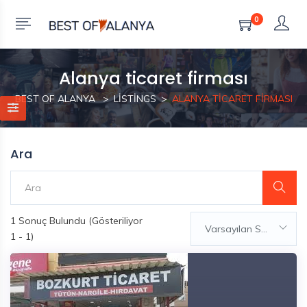
0
Alanya ticaret firması
BEST OF ALANYA
LISTINGS
ALANYA TICARET FIRMASI
Ara
1
Sonuç Bulundu (Gösteriliyor
Varsayılan Sıralama
1 - 1)