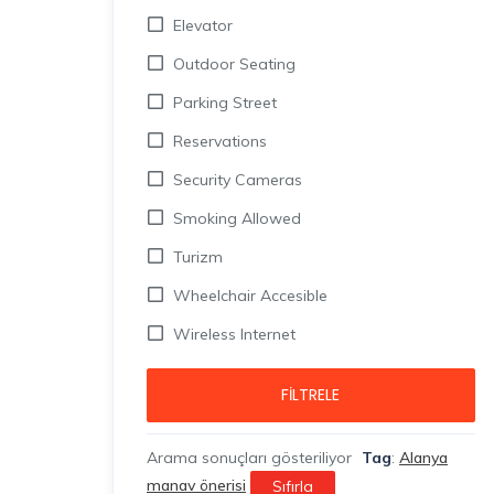
Elevator
Outdoor Seating
Parking Street
Reservations
Security Cameras
Smoking Allowed
Turizm
Wheelchair Accesible
Wireless Internet
FILTRELE
Arama sonuçları gösteriliyor
Tag
:
Alanya
manav önerisi
Sıfırla