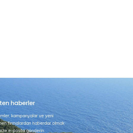
ten haberler
rimler, kampanyalar ve yeni
nen firmalardan haberdar olmak
 bize e-posta gönderin.