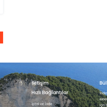
İletişim
Bül
Hızlı Bağlantılar
İndi
ekle
İptal ve İade
için