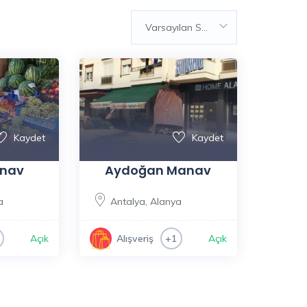
Varsayılan Sıralama
Kaydet
Kaydet
anav
Aydoğan Manav
a
Antalya
,
Alanya
Açık
Açık
Alışveriş
+1