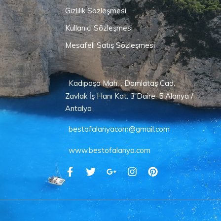
Gizlilik Sözleşmesi
Kullanıcı Sözleşmesi
Mesafeli Satış Sözleşmesi
Kadıpaşa Mah. . Damlataş Cad.
Zavlak İş Hanı Kat: 3 Daire: 5 Alanya /
Antalya
bestofalanyacom@gmail.com
www.bestofalanya.com