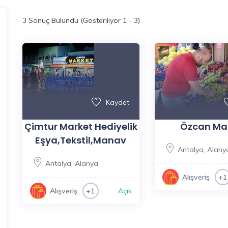
3
Sonuç Bulundu (Gösteriliyor 1 - 3)
Kaydet
Çimtur Market Hediyelik
Özcan M
Eşya,Tekstil,Manav
Antalya
,
Alany
Antalya
,
Alanya
Alışveriş
+1
Açık
Alışveriş
+1