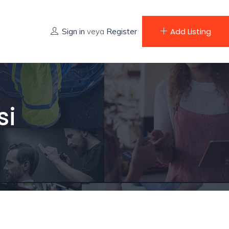
Add Listing
Sign in
veya
Register
si