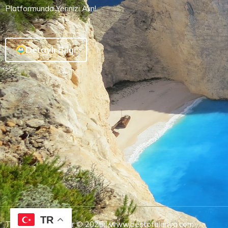
Platformunda Yerinizi Alın!
Detaylı Bilgi
TR
Tüm Hakları Saklıdır © 2025 | www.bestofalanya.com