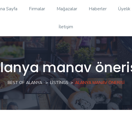
na Sayfa
Firmalar
Mağazalar
Haberler
Üyelik
İletişim
lanya manav öneri
BEST OF ALANYA
LISTINGS
ALANYA MANAV ÖNERISI