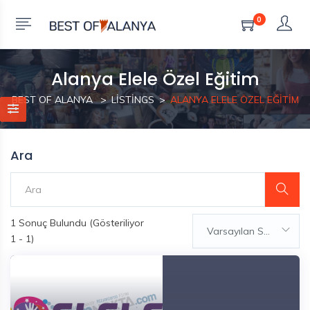
0
Alanya Elele Özel Eğitim
BEST OF ALANYA
LISTINGS
ALANYA ELELE ÖZEL EĞITIM
Ara
1
Sonuç Bulundu (Gösteriliyor
Varsayılan Sıralama
1 - 1)