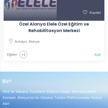
Kaydet
Özel Alanya Elele Özel Eğitim ve
Rehabilitasyon Merkezi
Antalya
,
Alanya
Eğitim
Açık
+1
Biz?
Yerli Ve Yabancı Turistlere Kolayca Ulaşın, Yeni Müşteriler
Kazanın. Alanya’nın En Görünür Turizm Platformunda Yerinizi
Alın!