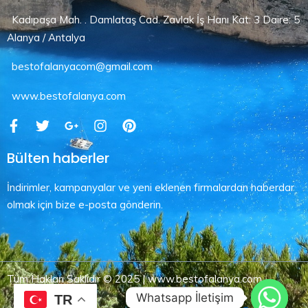
Kadıpaşa Mah. . Damlataş Cad. Zavlak İş Hanı Kat: 3 Daire: 5
Alanya / Antalya
bestofalanyacom@gmail.com
www.bestofalanya.com
Bülten haberler
İndirimler, kampanyalar ve yeni eklenen firmalardan haberdar
olmak için bize e-posta gönderin.
Tüm Hakları Saklıdır © 2025 | www.bestofalanya.com
Whatsapp İletişim
TR