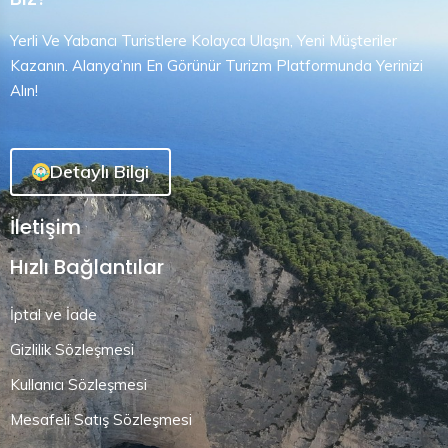
Yerli Ve Yabancı Turistlere Kolayca Ulaşın, Yeni Müşteriler
Kazanın. Alanya’nın En Görünür Turizm Platformunda Yerinizi
Alın!
Detaylı Bilgi
İletişim
Hızlı Bağlantılar
İptal ve İade
Gizlilik Sözleşmesi
Kullanıcı Sözleşmesi
Mesafeli Satış Sözleşmesi