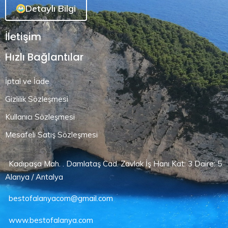
Detaylı Bilgi
İletişim
Hızlı Bağlantılar
İptal ve İade
Gizlilik Sözleşmesi
Kullanıcı Sözleşmesi
Mesafeli Satış Sözleşmesi
Kadıpaşa Mah. . Damlataş Cad. Zavlak İş Hanı Kat: 3 Daire: 5
Alanya / Antalya
bestofalanyacom@gmail.com
www.bestofalanya.com