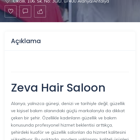
Cikcilli, 106. Sk. No: 30/D, 07400 Alanya/Antalya
Açıklama
Zeva Hair Saloon
Alanya, yalnızca güneşi, denizi ve tarihiyle değil, güzellik
ve kişisel bakım alanındaki güçlü markalarıyla da dikkat
çeken bir şehir. Özellikle kadınların güzellik ve bakım
konusunda profesyonel hizmet beklentisi arttıkça,
şehirdeki kuaför ve güzellik salonları da hizmet kalitesini
yükseltiyor. Bu noktada, modern yaklaşımı, kaliteli ürünleri