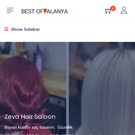
0
Show Sidebar
Zeva Hair Saloon
Bayan kuaför saç tasarım
,
Güzellik