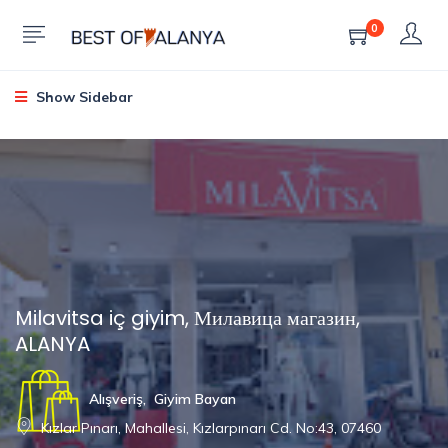
0
Show Sidebar
Milavitsa iç giyim, Милавица магазин,
ALANYA
Alışveriş
,
Giyim Bayan
Kızlar Pınarı, Mahallesi, Kızlarpınarı Cd. No:43, 07460