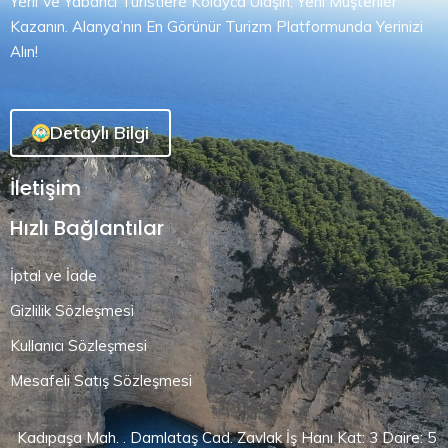
Yerli Ve Yabancı Turistlere Kolayca Ulaşın, Yeni Müşteriler
Kazanın. Alanya’nın En Görünür Turizm Platformunda Yerinizi
Alın!
Detaylı Bilgi
İletişim
Hızlı Bağlantılar
İptal ve İade
Gizlilik Sözleşmesi
Kullanıcı Sözleşmesi
Mesafeli Satış Sözleşmesi
Kadıpaşa Mah. . Damlataş Cad. Zavlak İş Hanı Kat: 3 Daire: 5