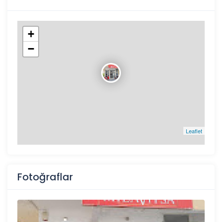
+
−
Leaflet
Fotoğraflar