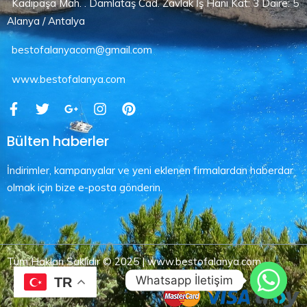
Kadıpaşa Mah. . Damlataş Cad. Zavlak İş Hanı Kat: 3 Daire: 5
Alanya / Antalya
bestofalanyacom@gmail.com
www.bestofalanya.com
Bülten haberler
İndirimler, kampanyalar ve yeni eklenen firmalardan haberdar
olmak için bize e-posta gönderin.
Tüm Hakları Saklıdır © 2025 | www.bestofalanya.com
Whatsapp İletişim
TR