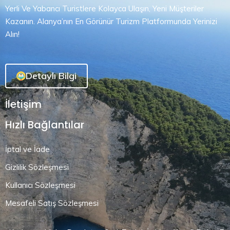
Yerli Ve Yabancı Turistlere Kolayca Ulaşın, Yeni Müşteriler
Kazanın. Alanya’nın En Görünür Turizm Platformunda Yerinizi
Alın!
Detaylı Bilgi
İletişim
Hızlı Bağlantılar
İptal ve İade
Gizlilik Sözleşmesi
Kullanıcı Sözleşmesi
Mesafeli Satış Sözleşmesi