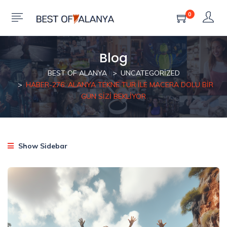
0
Blog
BEST OF ALANYA
UNCATEGORIZED
HABER-276: ALANYA TEKNE TUR ILE MACERA DOLU BIR
GÜN SIZI BEKLIYOR
Show Sidebar