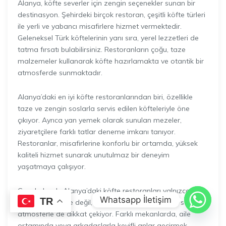
Alanya, köfte severler için zengin seçenekler sunan bir
destinasyon. Şehirdeki birçok restoran, çeşitli köfte türleri
ile yerli ve yabancı misafirlere hizmet vermektedir.
Geleneksel Türk köftelerinin yanı sıra, yerel lezzetleri de
tatma fırsatı bulabilirsiniz. Restoranların çoğu, taze
malzemeler kullanarak köfte hazırlamakta ve otantik bir
atmosferde sunmaktadır.
Alanya’daki en iyi köfte restoranlarından biri, özellikle
taze ve zengin soslarla servis edilen köfteleriyle öne
çıkıyor. Ayrıca yan yemek olarak sunulan mezeler,
ziyaretçilere farklı tatlar deneme imkanı tanıyor.
Restoranlar, misafirlerine konforlu bir ortamda, yüksek
kaliteli hizmet sunarak unutulmaz bir deneyim
yaşatmaya çalışıyor.
Genel olarak, Alanya’daki köfte restoranları yalnızca
Whatsapp İletişim
TR
yemek kalitesiyle değil, aynı zamanda sundukları samimi
atmosferle de dikkat çekiyor. Farklı mekanlarda, aile
ortamında veya arkadaşlarla keyifli anlar geçirmek