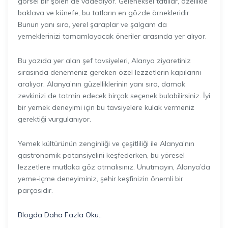
görsel bir şölen de vadediyor. Geleneksel tatlılar, özellikle
baklava ve künefe, bu tatların en gözde örnekleridir.
Bunun yanı sıra, yerel şaraplar ve şalgam da
yemeklerinizi tamamlayacak öneriler arasında yer alıyor.
Bu yazıda yer alan şef tavsiyeleri, Alanya ziyaretiniz
sırasında denemeniz gereken özel lezzetlerin kapılarını
aralıyor. Alanya’nın güzelliklerinin yanı sıra, damak
zevkinizi de tatmin edecek birçok seçenek bulabilirsiniz. İyi
bir yemek deneyimi için bu tavsiyelere kulak vermeniz
gerektiği vurgulanıyor.
Yemek kültürünün zenginliği ve çeşitliliği ile Alanya’nın
gastronomik potansiyelini keşfederken, bu yöresel
lezzetlere mutlaka göz atmalısınız. Unutmayın, Alanya’da
yeme-içme deneyiminiz, şehir keşfinizin önemli bir
parçasıdır.
Blogda Daha Fazla Oku..